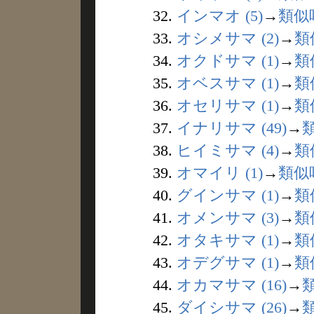
32.
インマオ (5)
→
類似
33.
オシメサマ (2)
→
類
34.
オクドサマ (1)
→
類
35.
オベスサマ (1)
→
類
36.
オセリサマ (1)
→
類
37.
イナリサマ (49)
→
38.
ヒイミサマ (4)
→
類
39.
オマイリ (1)
→
類似
40.
グインサマ (1)
→
類
41.
オメンサマ (3)
→
類
42.
オタキサマ (1)
→
類
43.
オデグサマ (1)
→
類
44.
オカマサマ (16)
→
45.
ダイシサマ (26)
→