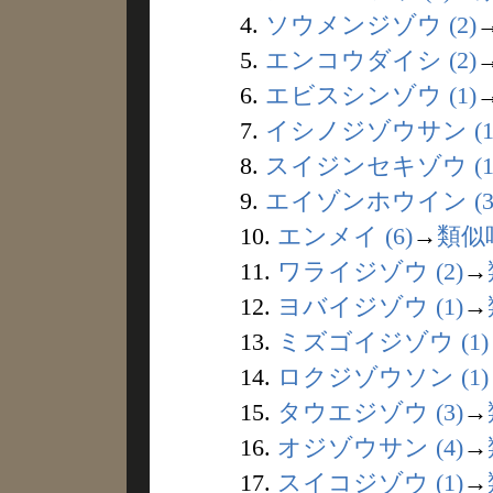
4.
ソウメンジゾウ (2)
5.
エンコウダイシ (2)
6.
エビスシンゾウ (1)
7.
イシノジゾウサン (1
8.
スイジンセキゾウ (1
9.
エイゾンホウイン (3
10.
エンメイ (6)
→
類似
11.
ワライジゾウ (2)
→
12.
ヨバイジゾウ (1)
→
13.
ミズゴイジゾウ (1)
14.
ロクジゾウソン (1)
15.
タウエジゾウ (3)
→
16.
オジゾウサン (4)
→
17.
スイコジゾウ (1)
→