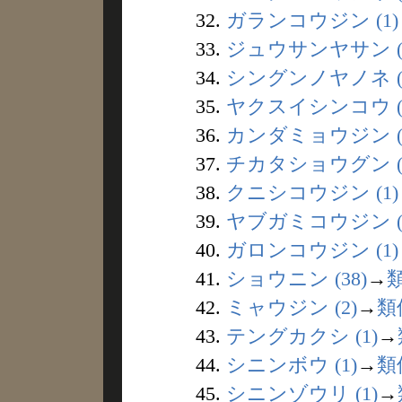
32.
ガランコウジン (1)
33.
ジュウサンヤサン (
34.
シングンノヤノネ (
35.
ヤクスイシンコウ (
36.
カンダミョウジン (
37.
チカタショウグン (
38.
クニシコウジン (1)
39.
ヤブガミコウジン (
40.
ガロンコウジン (1)
41.
ショウニン (38)
→
42.
ミャウジン (2)
→
類
43.
テングカクシ (1)
→
44.
シニンボウ (1)
→
類
45.
シニンゾウリ (1)
→