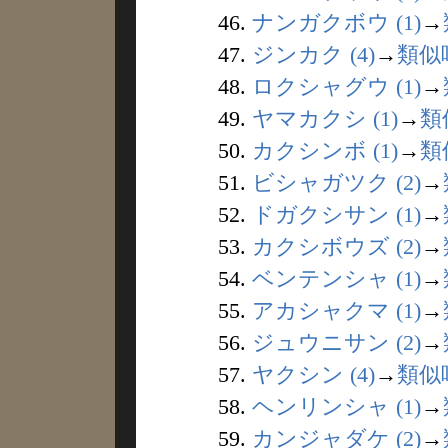
46.
ナンガクボウ (1)
→
47.
ジンカク (4)
→
類似
48.
ロクシャグウ (1)
→
49.
ヤマカクシ (1)
→
類
50.
カクシンボ (1)
→
類
51.
ビシャガツク (2)
→
52.
ドガクシサン (1)
→
53.
カクシボウズ (2)
→
54.
ベンテンシャ (1)
→
55.
アカシャクマ (1)
→
56.
ジュウニサン (2)
→
57.
ヤクシン (4)
→
類似
58.
ヘンリンシャ (1)
→
59.
カンジャダケ (2)
→