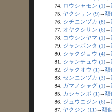
74.
ロウシャモン (1)
→
75.
ヤクシサン (9)
→
類
76.
シチニンヅカ (8)
→
77.
オヤクシサン (6)
→
78.
コウシンヤマ (1)
→
79.
ジャンボンタ (1)
→
80.
シャクジョウ (4)
→
81.
シャンチュウ (1)
→
82.
ジャクオウ (1)
→
類
83.
センニンヅカ (3)
→
84.
ガマノシャグ (1)
→
85.
カシャンポ (1)
→
類
86.
ジュウニジン (6)
→
87.
ヤクジン (11)
→
類