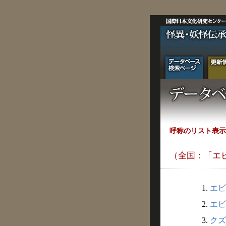
呼称のリスト表示
（全国：「エ
1.
エビ
2.
エビ
3.
クズ