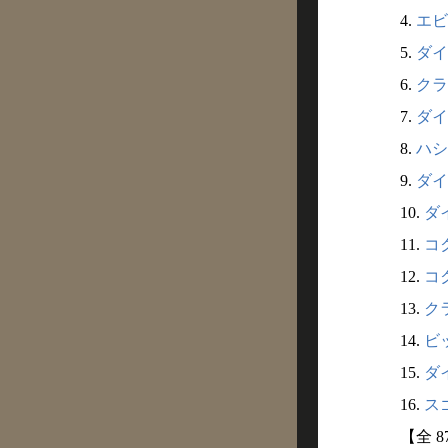
4.
エビ
5.
ダイ
6.
クラ
7.
ダイ
8.
ハシ
9.
ダイコ
10.
ダイ
11.
コク
12.
コク
13.
クラ
14.
ビッ
15.
ダイ
16.
スゴ
【全 