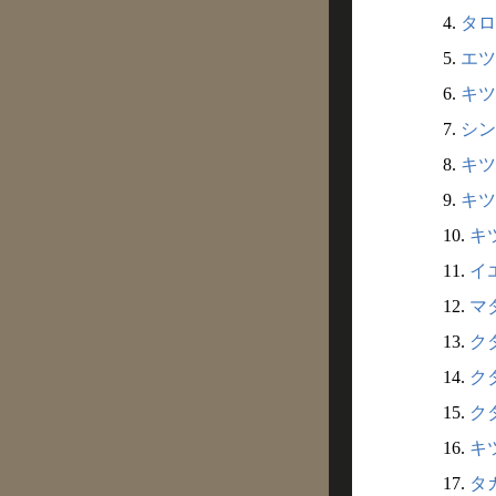
4.
タロ
5.
エツ
6.
キツ
7.
シン
8.
キツ
9.
キツ
10.
キツ
11.
イエ
12.
マダ
13.
クダ
14.
クダ
15.
クダ
16.
キツ
17.
タカ