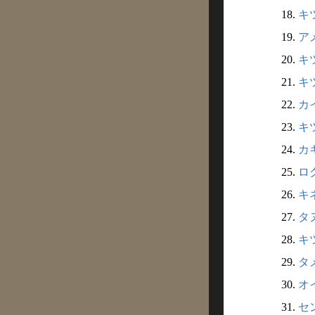
18.
キツ
19.
ア
20.
キツ
21.
キツ
22.
カイ
23.
キ
24.
カキ
25.
ロ
26.
キネ
27.
タ
28.
キ
29.
タ
30.
オ
31.
セ