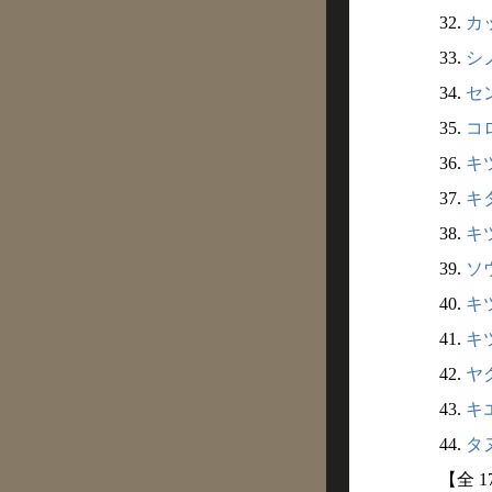
32.
カッ
33.
シ
34.
セ
35.
コ
36.
キ
37.
キ
38.
キ
39.
ソ
40.
キ
41.
キ
42.
ヤ
43.
キエ
44.
タヌ
【全 1