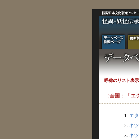
呼称のリスト表示
（全国：「エ
1.
エタ
2.
キツ
3.
キツ