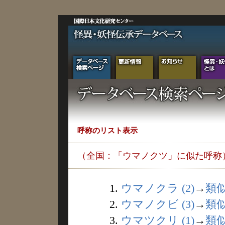
呼称のリスト表示
（全国：「ウマノクツ」に似た呼称
1.
ウマノクラ (2)
→
類
2.
ウマノクビ (3)
→
類
3.
ウマツクリ (1)
→
類