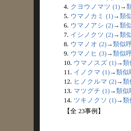
4.
クヨウノマツ (1)
→
5.
ウマノカミ (1)
→
類
6.
ウマノアシ (2)
→
類
7.
イシノクツ (2)
→
類
8.
ウマノオ (2)
→
類似
9.
ウマノヒ (3)
→
類似
10.
ウマノスズ (1)
→
類
11.
イノクマ (1)
→
類似
12.
ヒノクルマ (2)
→
類
13.
マツグチ (1)
→
類似
14.
ツキノクソ (1)
→
類
【全 23事例】