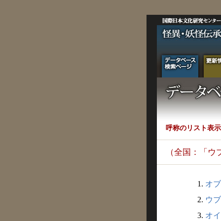
呼称のリスト表示
（全国：「ウ
1.
オブ
2.
ウブ
3.
オイ