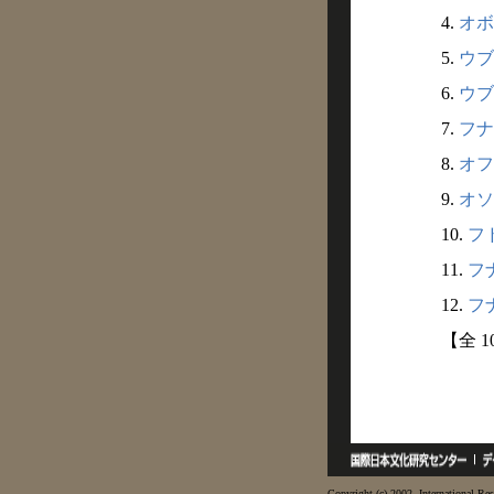
4.
オボ
5.
ウブ
6.
ウブ
7.
フナ
8.
オフ
9.
オソ
10.
フド
11.
フナ
12.
フナ
【全 1
Copyright (c) 2002- International Res