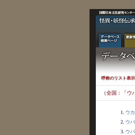
呼称のリスト表示
（全国：「ウ
1.
ウカ
2.
ウバ
3.
ウバ