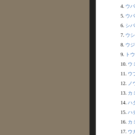
4.
ウバ
5.
ウバ
6.
シバ
7.
ウシ
8.
ウジガ
9.
トウ
10.
ウミ
11.
ウブ
12.
ノウ
13.
カミ
14.
ハタ
15.
ハチ
16.
カミ
17.
ウカ