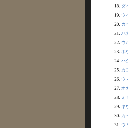
18.
ダイ
19.
ウバ
20.
カッ
21.
ハガ
22.
ウバ
23.
ホウ
24.
ハシ
25.
カヨ
26.
ウマ
27.
オカ
28.
ミョ
29.
キウ
30.
カイ
31.
ウミ