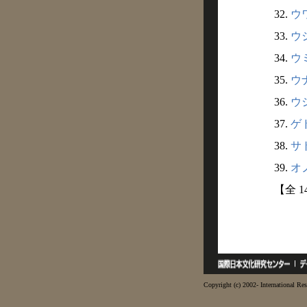
32.
ウワ
33.
ウシ
34.
ウミ
35.
ウナ
36.
ウシ
37.
ゲド
38.
サト
39.
オノ
【全 1
Copyright (c) 2002- International Res