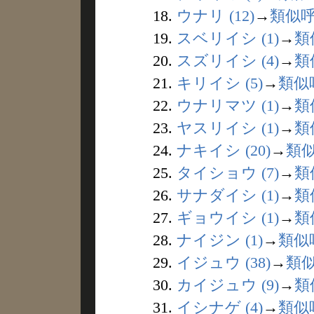
18.
ウナリ (12)
→
類似
19.
スベリイシ (1)
→
類
20.
スズリイシ (4)
→
類
21.
キリイシ (5)
→
類似
22.
ウナリマツ (1)
→
類
23.
ヤスリイシ (1)
→
類
24.
ナキイシ (20)
→
類
25.
タイショウ (7)
→
類
26.
サナダイシ (1)
→
類
27.
ギョウイシ (1)
→
類
28.
ナイジン (1)
→
類似
29.
イジュウ (38)
→
類
30.
カイジュウ (9)
→
類
31.
イシナゲ (4)
→
類似