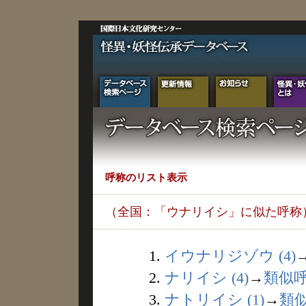
呼称のリスト表示
（全国：「ウナリイシ」に似た呼称
1.
イウナリジゾウ (4)
2.
ナリイシ (4)
→
類似
3.
ナトリイシ (1)
→
類