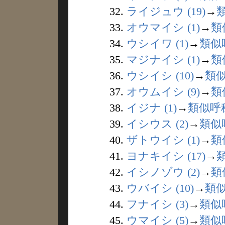
32.
ライジュウ (19)
→
33.
オウマイシ (1)
→
類
34.
ウシイワ (1)
→
類似
35.
マジナイシ (1)
→
類
36.
ウシイシ (10)
→
類
37.
オウムイシ (9)
→
類
38.
イジナ (1)
→
類似呼
39.
イシウス (2)
→
類似
40.
ザトウイシ (1)
→
類
41.
ヨナキイシ (17)
→
42.
イシノゾウ (2)
→
類
43.
ウバイシ (10)
→
類
44.
フナイシ (3)
→
類似
45.
ウマイシ (5)
→
類似