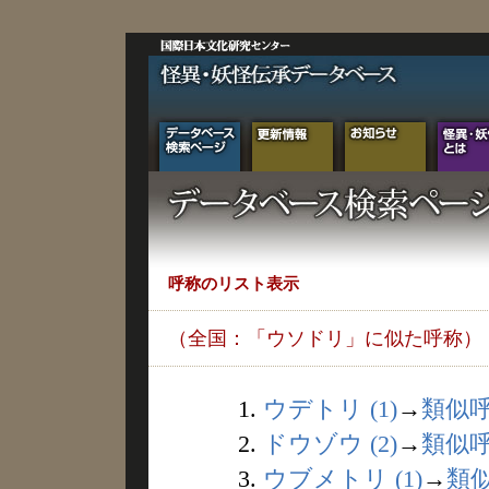
呼称のリスト表示
（全国：「ウソドリ」に似た呼称）
1.
ウデトリ (1)
→
類似
2.
ドウゾウ (2)
→
類似
3.
ウブメトリ (1)
→
類