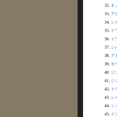
32.
キ
33.
ア
34.
シオ
35.
イ
36.
イウ
37.
シバ
38.
ア
39.
モウ
40.
ジゾ
41.
ジョ
42.
トウ
43.
シャ
44.
ショ
45.
イシ