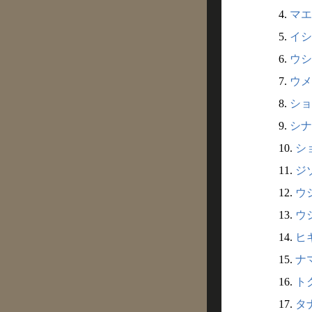
4.
マエ
5.
イシ
6.
ウシ
7.
ウメ
8.
ショ
9.
シナ
10.
シ
11.
ジ
12.
ウ
13.
ウ
14.
ヒ
15.
ナ
16.
ト
17.
タ