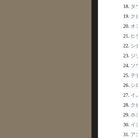
18.
タウ
19.
ク
20.
オコ
21.
ヒケ
22.
シ
23.
ジ
24.
ソ
25.
テナ
26.
シ
27.
イ
28.
ク
29.
ホ
30.
イシ
31.
ア