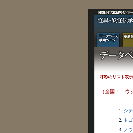
呼称のリスト表示
（全国：「ウ
1.
シテ
2.
トゴ
3.
ノウ