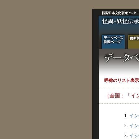
呼称のリスト表示
（全国：「イ
1.
インカ
2.
インガ
3.
イシ