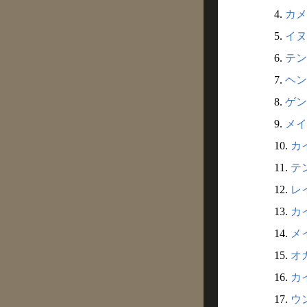
4.
カメ
5.
イヌ
6.
テン
7.
ヘン
8.
ゲン
9.
メイ
10.
カイ
11.
テン
12.
レイ
13.
カイ
14.
メイ
15.
オカ
16.
カイ
17.
ウン