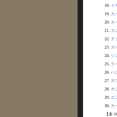
18.
イキ
19.
カイ
20.
カイ
21.
カン
22.
チョ
23.
カイ
24.
シン
25.
ライ
26.
ハン
27.
ガゴ
28.
カン
29.
エン
30.
カイ
【全 1