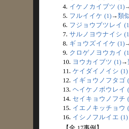
4.
イケノカイブツ (1)
5.
フルイイケ (1)
→
類
6.
フジョウブツレイ (1
7.
サルノヨウナイシ (1
8.
ギョウズイイケ (1)
9.
クロゲノヨウカイ (1
10.
ヨウカイブツ (1)
→
11.
ケイダイノイシ (1)
12.
イギョウノフタゴ (
13.
ヘイケノボウレイ (
14.
セイキョウノフチ (
15.
イエノキッチョウ (
16.
イシノフルイエ (1)
【全 17事例】