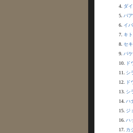
4.
ダイ
5.
バア
6.
イバ
7.
キトウ
8.
セキ
9.
バケ
10.
ドウ
11.
シ
12.
ド
13.
シ
14.
ハナ
15.
ジ
16.
ハッ
17.
カジ