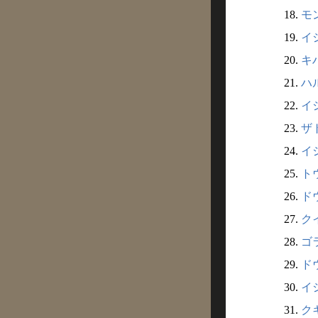
18.
モン
19.
イシ
20.
キハ
21.
ハル
22.
イシ
23.
ザト
24.
イシ
25.
トウ
26.
ドウ
27.
クイ
28.
ゴラ
29.
ドウ
30.
イシ
31.
クキ