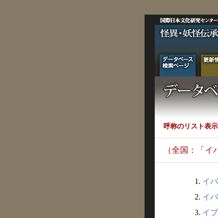
呼称のリスト表示
（全国：「イ
1.
イバ
2.
イバ
3.
イブ