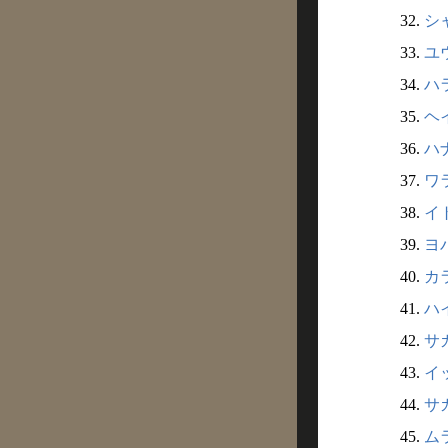
32.
シャ
33.
ユウ
34.
ハラ
35.
ヘイ
36.
ハナ
37.
ワラ
38.
イト
39.
ヨバ
40.
カラ
41.
ハイ
42.
サカ
43.
イッ
44.
サカ
45.
ムラ