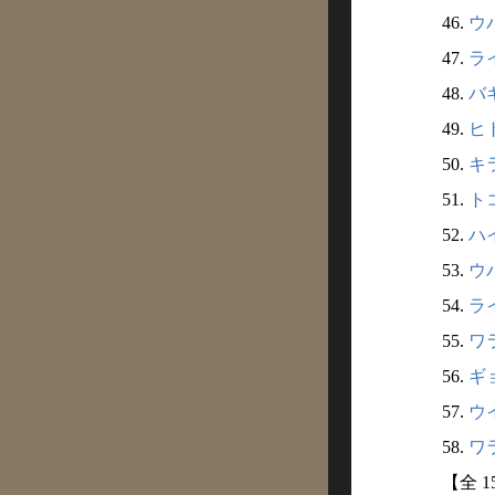
46.
ウバ
47.
ライ
48.
バギ
49.
ヒト
50.
キラ
51.
トコ
52.
ハイ
53.
ウバ
54.
ライ
55.
ワラ
56.
ギョ
57.
ウイ
58.
ワラ
【全 1