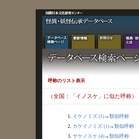
呼称のリスト表示
（全国：「イノスケ」に似た呼称）
1.
イケノミズ (1)
→
類似呼称
2.
カケイノミズ (1)
→
類似呼称
3.
サケノスケ (4)
→
類似呼称