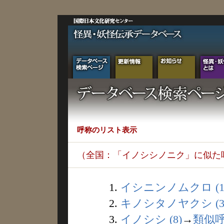
呼称のリスト表示
（全国：「イノシシノニク」に似た
1.
イシニンノムクロ (1
2.
キノシタノヤクシ (3
3.
イノシシ (8)
→
類似