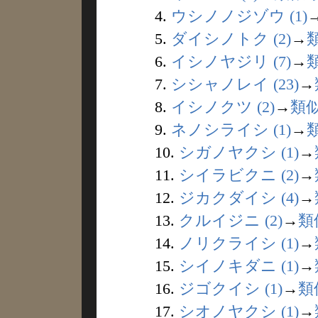
4.
ウシノノジゾウ (1)
5.
ダイシノトク (2)
→
6.
イシノヤジリ (7)
→
7.
シシャノレイ (23)
→
8.
イシノクツ (2)
→
類
9.
ネノシライシ (1)
→
10.
シガノヤクシ (1)
→
11.
シイラビクニ (2)
→
12.
ジカクダイシ (4)
→
13.
クルイジニ (2)
→
類
14.
ノリクライシ (1)
→
15.
シイノキダニ (1)
→
16.
ジゴクイシ (1)
→
類
17.
シオノヤクシ (1)
→