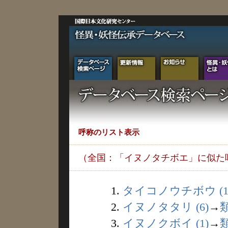
呼称のリスト表示
（全国：「イヌノタチボエ」に似た
1.
タイコノウチボウ (1
2.
イヌノタタリ (6)
→
3.
イヌノクボイ (1)
→