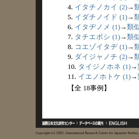
4.
イタチノカイ (2)
→
5.
イダチノイド (1)
→
6.
イタヂノメ (1)
→
類
7.
タチエボシ (1)
→
類
8.
コエゾイタヂ (1)
→
9.
ダイジャノチ (2)
→
10.
タイジノホネ (1)
→
11.
イエノホトケ (1)
→
【全 18事例】
Copyright (c) 2002- International Research Center for Japanese Studies, 