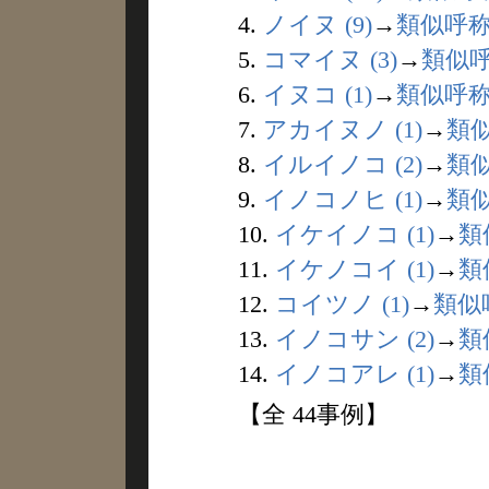
4.
ノイヌ (9)
→
類似呼
5.
コマイヌ (3)
→
類似
6.
イヌコ (1)
→
類似呼
7.
アカイヌノ (1)
→
類
8.
イルイノコ (2)
→
類
9.
イノコノヒ (1)
→
類
10.
イケイノコ (1)
→
類
11.
イケノコイ (1)
→
類
12.
コイツノ (1)
→
類似
13.
イノコサン (2)
→
類
14.
イノコアレ (1)
→
類
【全 44事例】