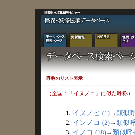
呼称のリスト表示
（全国：「イヌノコ」に似た呼称）
1.
イヌノヒ (1)
→
類似
2.
インノコ (2)
→
類似
3.
イノコ (18)
→
類似呼