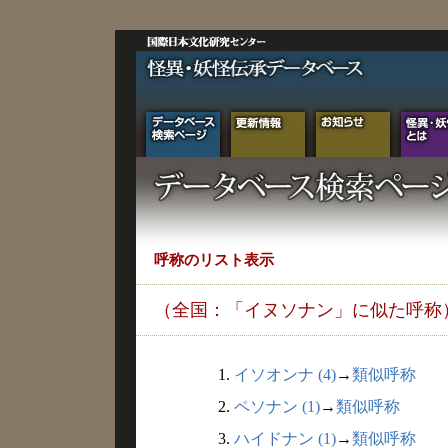
呼称のリスト表示
（全国：「イヌソナン」に似た呼称
1.
イソオンナ (4)
→
類似呼称
2.
ペソナン (1)
→
類似呼称
3.
ハイドナン (1)
→
類似呼称