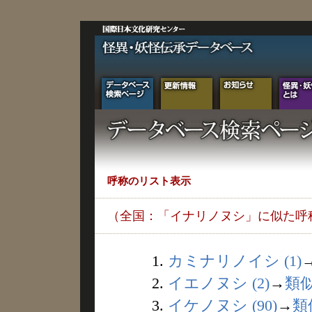
呼称のリスト表示
（全国：「イナリノヌシ」に似た呼
1.
カミナリノイシ (1)
2.
イエノヌシ (2)
→
類
3.
イケノヌシ (90)
→
類