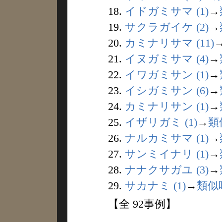
18.
イドガミサマ (1)
→
19.
サクラガイケ (2)
→
20.
カミナリサマ (11)
21.
イヌガミサマ (4)
→
22.
イワガミサン (1)
→
23.
イシガミサン (6)
→
24.
カミナリサン (1)
→
25.
イザリガミ (1)
→
類
26.
ナルカミサマ (1)
→
27.
サンミイナリ (1)
→
28.
ナナクサガユ (3)
→
29.
サカナミ (1)
→
類似
【全 92事例】