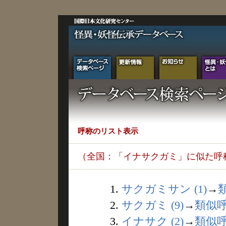
呼称のリスト表示
（全国：「イナサクガミ」に似た呼
1.
サクガミサン (1)
→
2.
サクガミ (9)
→
類似
3.
イナサク (2)
→
類似