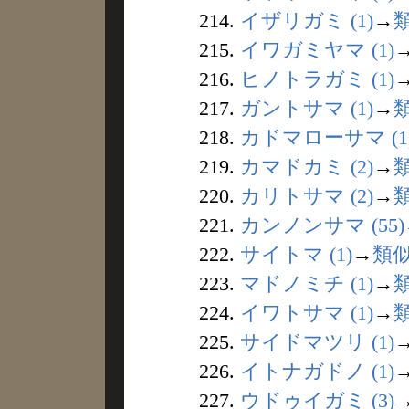
214.
イザリガミ (1)
→
215.
イワガミヤマ (1)
216.
ヒノトラガミ (1)
217.
ガントサマ (1)
→
218.
カドマローサマ (1
219.
カマドカミ (2)
→
220.
カリトサマ (2)
→
221.
カンノンサマ (55)
222.
サイトマ (1)
→
類
223.
マドノミチ (1)
→
224.
イワトサマ (1)
→
225.
サイドマツリ (1)
226.
イトナガドノ (1)
227.
ウドゥイガミ (3)