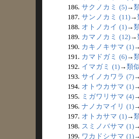
186.
サクノカミ (5)
→
187.
サンノカミ (11)
→
188.
オトノカイ (1)
→
189.
カマノカミ (12)
→
190.
カキノキサマ (1)
191.
カマドガミ (6)
→
192.
イマガミ (1)
→
類
193.
サイノカワラ (7)
194.
オトウカサマ (1)
195.
ミガワリサマ (4)
196.
ナノカマイリ (1)
197.
オトカサマ (1)
→
198.
スミノバサマ (1)
199.
ワカドシサマ (1)