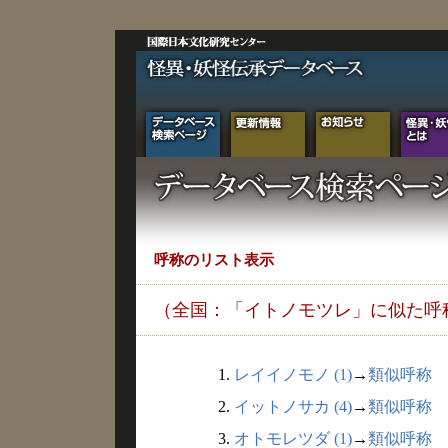
呼称のリスト表示
（全国：「イトノモツレ」に似た呼
1.
レイイノモノ (1)
→
類似呼称
2.
イットノサカ (4)
→
類似呼称
3.
オトモレツダ (1)
→
類似呼称