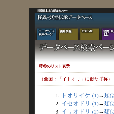
呼称のリスト表示
（全国：「イトオリ」に似た呼称）
1.
トオリイケ (1)
→
類
2.
イセオドリ (1)
→
類
3.
イサオドリ (2)
→
類