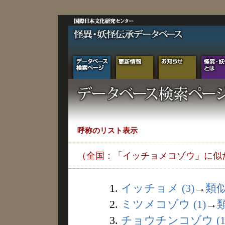
呼称のリスト表示
（全国：「イッチョメコゾウ」に似
1.
イッチョメ (3)
→
類
2.
ミツメコゾウ (1)
→
3.
チョウチンコゾウ (1