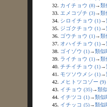
32.
カイチョウ (8)
→
類
33.
エメコヅチ (3)
→
類
34.
シロイチョウ (1)
→
35.
ジゴクチョウ (1)
→
36.
ゴウチョウ (1)
→
類
37.
オハイチョウ (1)
→
38.
ゴイゾウ (1)
→
類似
39.
ライチョウ (1)
→
類
40.
チチイチョウ (1)
→
41.
モツソウメシ (1)
→
42.
メヒトツコゾー (9)
43.
イチョウ (35)
→
類
44.
イチツコ (1)
→
類似
45.
イチッコ (5)
→
類似