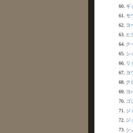
60.
ギョ
61.
モウ
62.
ヨ
63.
ヒヨ
64.
クイ
65.
ショ
66.
リョ
67.
ヨウ
68.
クロ
69.
ヨバ
70.
ゴシ
71.
ジョ
72.
ジョ
73.
シノ