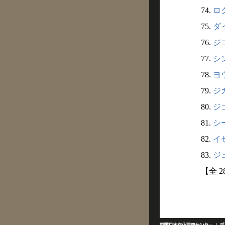
74.
ロク
75.
ダイ
76.
ジゴ
77.
シン
78.
ヨウ
79.
ジカ
80.
ジゴ
81.
シー
82.
イセ
83.
ジュ
【全 2