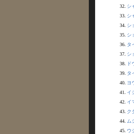
32.
シ
33.
シャ
34.
ショ
35.
ショ
36.
タイ
37.
ショ
38.
ドウ
39.
タイ
40.
ヨウ
41.
イシ
42.
イマ
43.
クダ
44.
ムシ
45.
ウシ