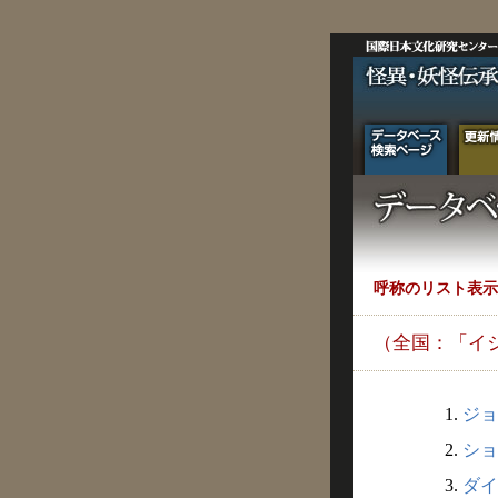
呼称のリスト表示
（全国：「イ
1.
ジョ
2.
ショ
3.
ダイ