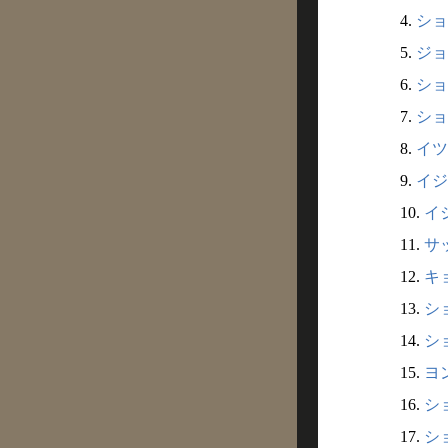
4.
ショ
5.
ジョ
6.
ショ
7.
ショ
8.
イツ
9.
イジ
10.
イ
11.
サ
12.
キ
13.
シ
14.
シ
15.
ヨ
16.
ショ
17.
ショ