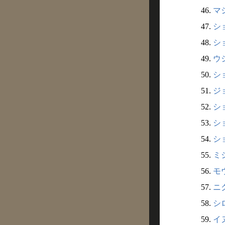
46.
マシ
47.
ショ
48.
ショ
49.
ウシ
50.
ショ
51.
ジョ
52.
ショ
53.
ショ
54.
ショ
55.
ミシ
56.
モウ
57.
ニク
58.
シロ
59.
イヌ