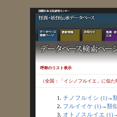
呼称のリスト表示
（全国：「イシノフルイエ」に似た
1.
チノフルイシ (1)
→
2.
フルイイケ (1)
→
類
3.
オトノスルイエ (1)