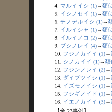
4.
マルイイシ (1)
→
類
5.
イシノセイ (1)
→
類
6.
チノデルイシ (1)
→
7.
イルイシャ (1)
→
類
8.
イルイノコ (2)
→
類
9.
ブシノレイ (4)
→
類
10.
フジノカイイ (1)
→
11.
シノカイイ (1)
→
類
12.
フジンノレイ (2)
→
13.
ダイブツイシ (1)
→
14.
イズモノイシ (1)
→
15.
フシギノイド (1)
→
16.
イエノカイイ (3)
→
【全 23事例】