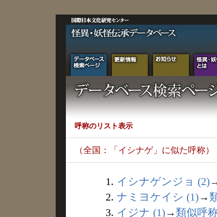
呼称のリスト表示
（全国：「イシナゲ」に似た呼称）
1.
イシナゲンジョ (2)
2.
ナミヨケイシ (1)
→
3.
イジナ (1)
→
類似呼