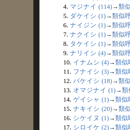
4.
マジナイ (114)
→
類
5.
ダケイシ (1)
→
類似
6.
ナイジン (1)
→
類似
7.
ナクイシ (1)
→
類似
8.
タケイシ (1)
→
類似
9.
ナリイシ (4)
→
類似
10.
イナムシ (4)
→
類似
11.
フナイシ (3)
→
類似
12.
バケイシ (18)
→
類
13.
オマジナイ (1)
→
類
14.
ゲイシャ (1)
→
類似
15.
ナキイシ (20)
→
類
16.
シケイヌ (1)
→
類似
17.
シロイケ (2)
→
類似