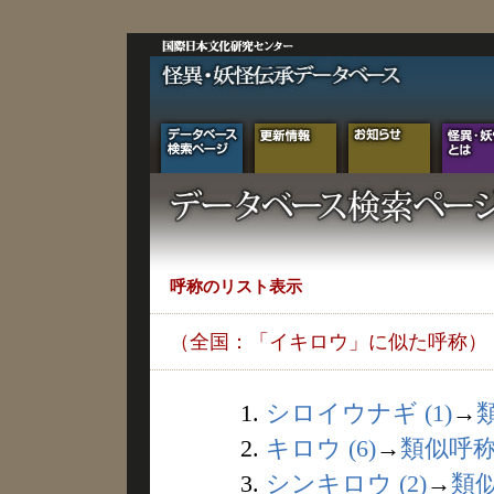
呼称のリスト表示
（全国：「イキロウ」に似た呼称）
1.
シロイウナギ (1)
→
2.
キロウ (6)
→
類似呼
3.
シンキロウ (2)
→
類