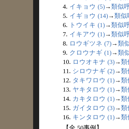
4.
イキョウ (5)
→
類似
5.
イギョウ (14)
→
類似
6.
トウイキ (1)
→
類似
7.
イキアウ (1)
→
類似
8.
ロウギツネ (7)
→
類
9.
クロウナギ (1)
→
類
10.
ロウオキナ (3)
→
類
11.
シロウナギ (2)
→
類
12.
タキワロウ (1)
→
類
13.
ヤキタロウ (1)
→
類
14.
カキタロウ (1)
→
類
15.
ガイタロウ (3)
→
類
16.
キンタロウ (1)
→
類
【全 50事例】