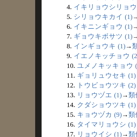
4.
イキリョウシリョウ (
5.
シリョウキカイ (1)
6.
イキニンギョウ (1)
7.
ギョウキボサツ (1)
8.
インギョウキ (1)
→
9.
イエノキッチョウ (2
10.
ユメノキッキョウ (
11.
ギョリュウセキ (1)
12.
トウビョウツキ (2)
13.
リョウヅエ (1)
→
類
14.
クダショウツキ (1)
15.
キョウヅカ (9)
→
類
16.
タイマリョウシ (1)
17.
リョウイシ (1)
→
類