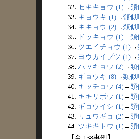
32.
セキキョウ (1)
→
類
33.
キョウキ (1)
→
類似
34.
キキョウ (2)
→
類似
35.
ドッキョウ (1)
→
類
36.
ツエイチョウ (1)
→
37.
ヨウカイブツ (1)
→
38.
ハッキョウ (2)
→
類
39.
ギョウキ (8)
→
類似
40.
キッチョウ (4)
→
類
41.
キキリボウ (1)
→
類
42.
ギョウイシ (1)
→
類
43.
リュウギョ (2)
→
類
44.
ツキギトウ (1)
→
類
【全 138事例】