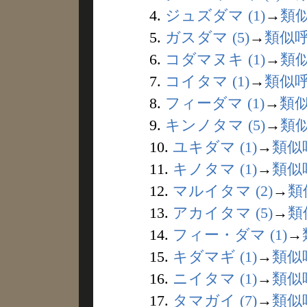
4.
ジュズダマ (1)
→
類
5.
ガスダマ (5)
→
類似
6.
コダマヌキ (1)
→
類
7.
コイタマ (1)
→
類似
8.
フィーダマ (1)
→
類
9.
キンノタマ (5)
→
類
10.
ユキダマ (1)
→
類似
11.
キノタマ (1)
→
類似
12.
マルイタマ (2)
→
類
13.
アカイタマ (5)
→
類
14.
フィー・ダマ (1)
→
15.
キダマギ (1)
→
類似
16.
ニイタマ (1)
→
類似
17.
タマガイ (7)
→
類似