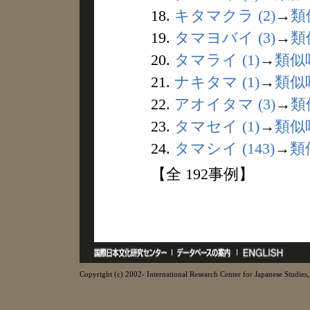
18.
キタマクラ (2)
→
類
19.
タマヨバイ (3)
→
類
20.
タマライ (1)
→
類似
21.
ナキタマ (1)
→
類似
22.
アオイタマ (3)
→
類
23.
タマセイ (1)
→
類似
24.
タマシイ (143)
→
類
【全 192事例】
Copyright (c) 2002- International Research Center for Japanese Studies, 