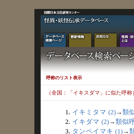
呼称のリスト表示
（全国：「イキスダマ」に似た呼称
1.
イキミタマ (2)
→
類
2.
イキダマ (2)
→
類似
3.
タンペイマキ (1)
→