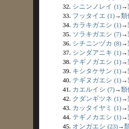
32.
シニンノレイ (1)
→
33.
フッタイエ (1)
→
類
34.
カラキガエシ (1)
→
35.
ソラキガエシ (7)
→
36.
シチニンヅカ (8)
→
37.
シンダアニキ (1)
→
38.
テギノガエシ (1)
→
39.
キシタケサン (1)
→
40.
テギヌガエシ (1)
→
41.
カエルイシ (7)
→
類
42.
クダンギツネ (1)
→
43.
カッタイヤミ (1)
→
44.
テギノカエシ (1)
→
45.
オンガエシ (23)
→