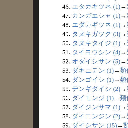
46.
エタカキツネ (1)
→
47.
カンガエシャ (1)
→
48.
エダカギツネ (1)
→
49.
タヌキガツク (3)
→
50.
タヌキタイジ (1)
→
51.
タイヨウシン (4)
→
52.
オダイシサン (5)
→
53.
ダキニテン (1)
→
類
54.
ダンゴイシ (1)
→
類
55.
デンギダイシ (2)
→
56.
ダイモンジ (1)
→
類
57.
ダイジンサマ (1)
→
58.
ダイコンジン (2)
→
59.
ダイシサン (15)
→