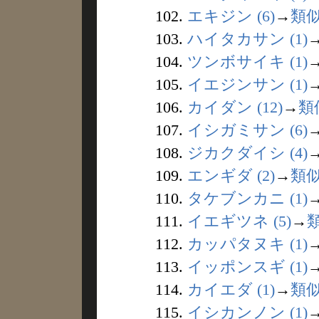
102.
エキジン (6)
→
類
103.
ハイタカサン (1)
104.
ツンボサイキ (1)
105.
イエジンサン (1)
106.
カイダン (12)
→
類
107.
イシガミサン (6)
108.
ジカクダイシ (4)
109.
エンギダ (2)
→
類
110.
タケブンカニ (1)
111.
イエギツネ (5)
→
112.
カッパタヌキ (1)
113.
イッポンスギ (1)
114.
カイエダ (1)
→
類
115.
イシカンノン (1)