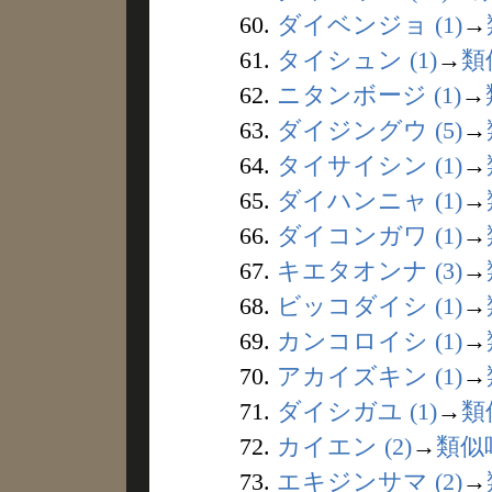
60.
ダイベンジョ (1)
→
61.
タイシュン (1)
→
類
62.
ニタンボージ (1)
→
63.
ダイジングウ (5)
→
64.
タイサイシン (1)
→
65.
ダイハンニャ (1)
→
66.
ダイコンガワ (1)
→
67.
キエタオンナ (3)
→
68.
ビッコダイシ (1)
→
69.
カンコロイシ (1)
→
70.
アカイズキン (1)
→
71.
ダイシガユ (1)
→
類
72.
カイエン (2)
→
類似
73.
エキジンサマ (2)
→