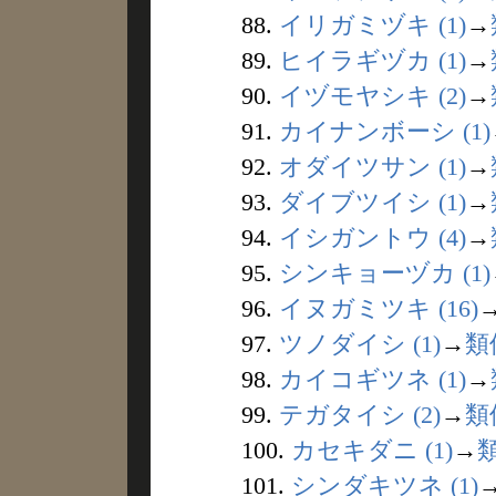
88.
イリガミヅキ (1)
→
89.
ヒイラギヅカ (1)
→
90.
イヅモヤシキ (2)
→
91.
カイナンボーシ (1)
92.
オダイツサン (1)
→
93.
ダイブツイシ (1)
→
94.
イシガントウ (4)
→
95.
シンキョーヅカ (1)
96.
イヌガミツキ (16)
97.
ツノダイシ (1)
→
類
98.
カイコギツネ (1)
→
99.
テガタイシ (2)
→
類
100.
カセキダニ (1)
→
101.
シンダキツネ (1)