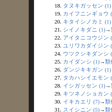
18.
タヌキガッセン (1)
19.
カイフニンギョウ (
20.
キタイシノカミ (1)
21.
シイノキダニ (1)
→
22.
アイタニコウジン (
23.
ユリワカダイジン (
24.
ウツクシキダンシ (
25.
カイダンシ (1)
→
類
26.
ダンジキキガン (1)
27.
タカハシイエモン (
28.
イシガッセン (1)
→
29.
キツネノショカン (
30.
イキカエリ (7)
→
類
31.
スイシニン (5)
→
類