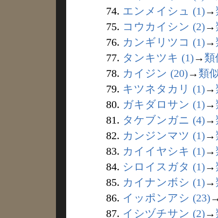
74.
エンメイシュ (1)
→
75.
コウカイシン (2)
→
76.
カンギリツコ (1)
→
77.
タンキツキ (1)
→
類
78.
カイジン (20)
→
類
79.
キツネタカリ (1)
→
80.
ガキダロサン (1)
→
81.
タケブンガニ (4)
→
82.
カンジンマツ (1)
→
83.
カイイヤシキ (1)
→
84.
シロイスガタ (1)
→
85.
カイナンボシ (1)
→
86.
イッポンアシ (23)
87.
イシヅチサン (2)
→