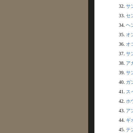
32.
サ
33.
セ
34.
ヘ
35.
オ
36.
オ
37.
サ
38.
ア
39.
サ
40.
ガ
41.
ス
42.
ホ
43.
アン
44.
ギ
45.
テン