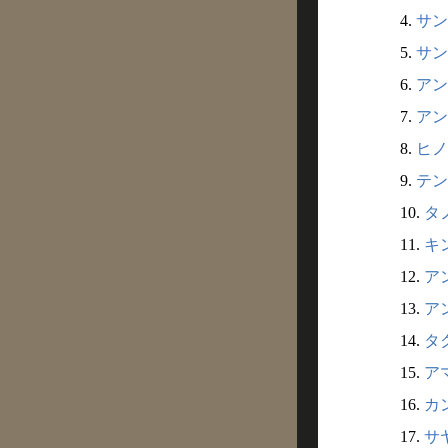
4.
サン
5.
サン
6.
アン
7.
アン
8.
ヒノ
9.
テン
10.
タノ
11.
キ
12.
ア
13.
ア
14.
タ
15.
ア
16.
カ
17.
サ