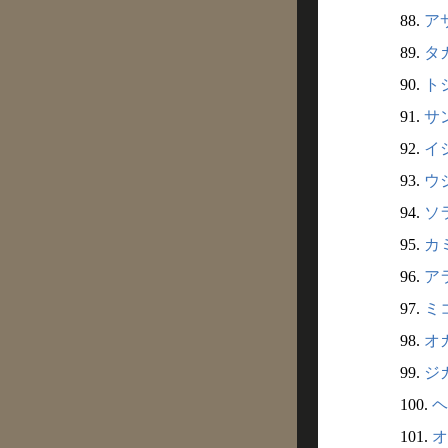
88.
アサ
89.
タカ
90.
トシ
91.
サン
92.
イシ
93.
ウジ
94.
ソラ
95.
カミ
96.
アラ
97.
ミコ
98.
オガ
99.
ジガ
100.
ヘ
101.
オ