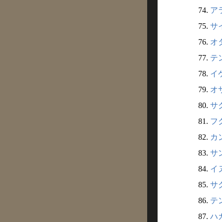
74.
アラ
75.
サイ
76.
オ
77.
テン
78.
イ
79.
オ
80.
サ
81.
フ
82.
カン
83.
サン
84.
イヌ
85.
サク
86.
テン
87.
ハガ