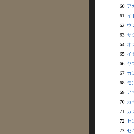
60.
ア
61.
イ
62.
ウン
63.
サク
64.
オン
65.
イ
66.
ヤマ
67.
カ
68.
モ
69.
ア
70.
カサ
71.
カ
72.
セン
73.
セ