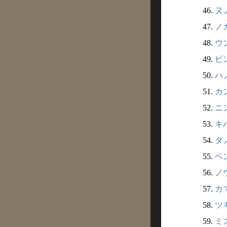
46.
ヌ
47.
ノガ
48.
ウ
49.
ビ
50.
ハノ
51.
カン
52.
ニ
53.
キ
54.
タノ
55.
ベン
56.
ノ
57.
カ
58.
ツ
59.
ミ