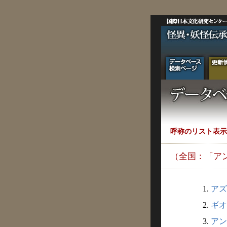
呼称のリスト表示
（全国：「ア
1.
アズ
2.
ギオ
3.
アン