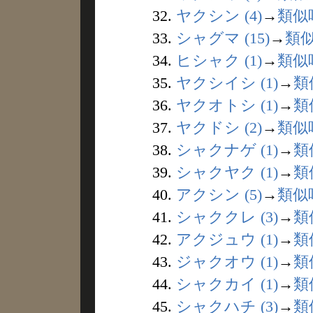
32.
ヤクシン (4)
→
類似
33.
シャグマ (15)
→
類
34.
ヒシャク (1)
→
類似
35.
ヤクシイシ (1)
→
類
36.
ヤクオトシ (1)
→
類
37.
ヤクドシ (2)
→
類似
38.
シャクナゲ (1)
→
類
39.
シャクヤク (1)
→
類
40.
アクシン (5)
→
類似
41.
シャククレ (3)
→
類
42.
アクジュウ (1)
→
類
43.
ジャクオウ (1)
→
類
44.
シャクカイ (1)
→
類
45.
シャクハチ (3)
→
類