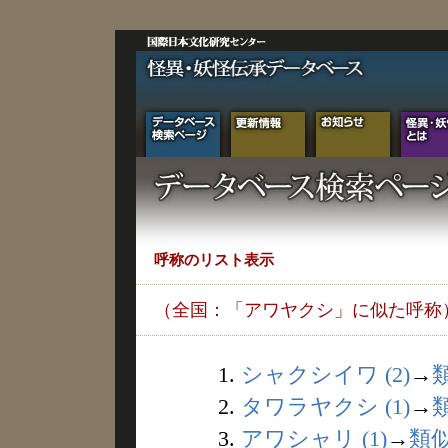
呼称のリスト表示
（全国：「アワヤクシ」に似た呼称
1.
シャクシイワ (2)
→
2.
タワラヤクシ (1)
→
3.
アワシャリ (1)
→
類