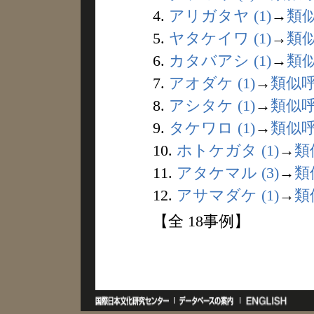
4.
アリガタヤ (1)
→
類
5.
ヤタケイワ (1)
→
類
6.
カタバアシ (1)
→
類
7.
アオダケ (1)
→
類似
8.
アシタケ (1)
→
類似
9.
タケワロ (1)
→
類似
10.
ホトケガタ (1)
→
類
11.
アタケマル (3)
→
類
12.
アサマダケ (1)
→
類
【全 18事例】