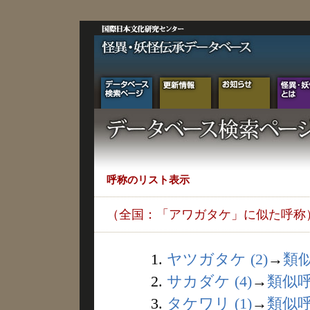
呼称のリスト表示
（全国：「アワガタケ」に似た呼称
1.
ヤツガタケ (2)
→
類
2.
サカダケ (4)
→
類似
3.
タケワリ (1)
→
類似