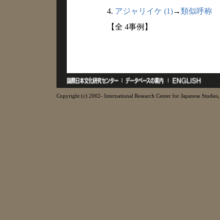
4.
アジャリイケ (1)
→
類似呼称
【全 4事例】
Copyright (c) 2002- International Research Center for Japanese Studies, 