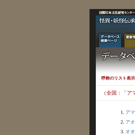
呼称のリスト表示
（全国：「ア
1.
アマ
2.
アオ
3.
オオ