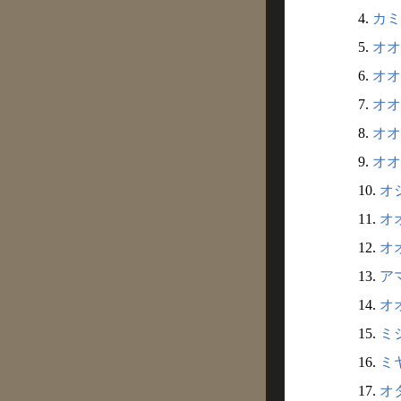
4.
カミ
5.
オオ
6.
オオ
7.
オオ
8.
オオ
9.
オオ
10.
オシ
11.
オオ
12.
オオ
13.
アマ
14.
オオ
15.
ミシ
16.
ミヤ
17.
オタ