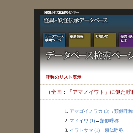
呼称のリスト表示
（全国：「アマノイワト」に似た呼
1.
アマゴイノワカ (3)
→
類似呼称
2.
マドイワ (1)
→
類似呼称
3.
イワトサマ (1)
→
類似呼称