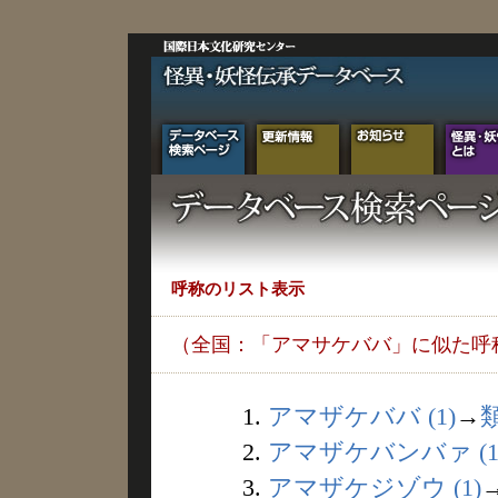
呼称のリスト表示
（全国：「アマサケババ」に似た呼
1.
アマザケババ (1)
→
2.
アマザケバンバァ (1
3.
アマザケジゾウ (1)