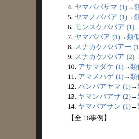
4.
ヤマババサマ (1)
→
5.
ヤマノババア (1)
→
6.
モンスケババア (1)
7.
ヤマババア (1)
→
類
8.
スナカケババアー (1
9.
スナカケババア (2)
10.
アサマダケ (1)
→
類
11.
アマメハゲ (1)
→
類
12.
バンバアヤマ (1)
→
13.
ヤマンバアサ (2)
→
14.
ヤマバアサン (1)
→
【全 16事例】