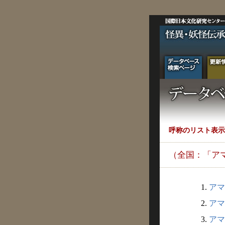
呼称のリスト表示
（全国：「ア
1.
アマ
2.
アマ
3.
アマ