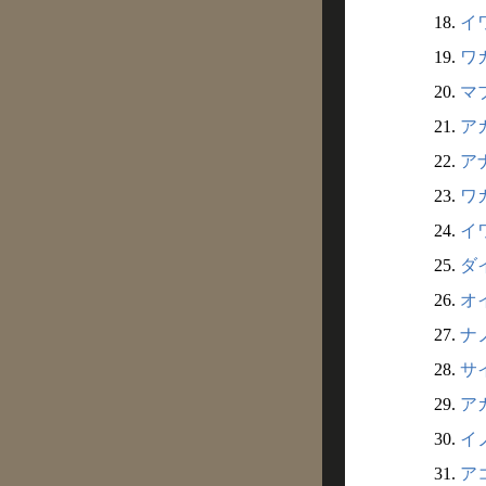
18.
イワ
19.
ワカ
20.
マブ
21.
アカ
22.
アナ
23.
ワカ
24.
イワ
25.
ダイ
26.
オイ
27.
ナノ
28.
サイ
29.
アカ
30.
イノ
31.
アコ