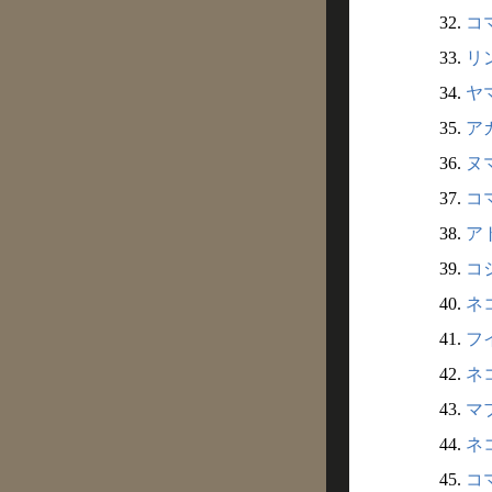
32.
コマ
33.
リン
34.
ヤマ
35.
アカ
36.
ヌマ
37.
コマ
38.
アト
39.
コシ
40.
ネコ
41.
フイ
42.
ネコ
43.
マブ
44.
ネコ
45.
コマ