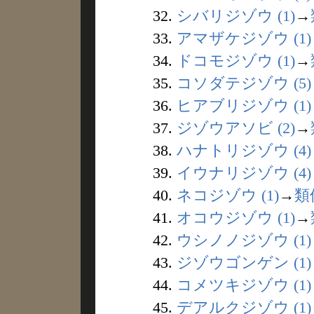
32.
シバリジゾウ (1)
→
33.
アマザケジゾウ (1)
34.
ドコモジゾウ (1)
→
35.
コソダテジゾウ (5)
36.
ヒアブリジゾウ (1)
37.
ジゾウアソビ (2)
→
38.
ハナトリジゾウ (4)
39.
イウナリジゾウ (4)
40.
ネコジゾウ (1)
→
類
41.
オコウジゾウ (1)
→
42.
ウシノノジゾウ (1)
43.
ジゾウゴンゲン (1)
44.
コメツキジゾウ (1)
45.
デアルクジゾウ (1)