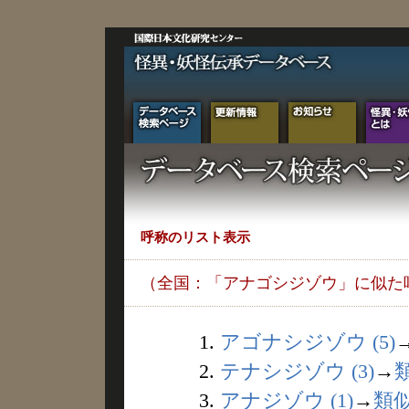
呼称のリスト表示
（全国：「アナゴシジゾウ」に似た
1.
アゴナシジゾウ (5)
2.
テナシジゾウ (3)
→
3.
アナジゾウ (1)
→
類