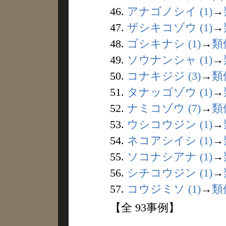
46.
アナゴノシイ (1)
→
47.
ザシキコゾウ (1)
→
48.
ゴシキナシ (1)
→
類
49.
ソウナンシャ (1)
→
50.
コナキジジ (3)
→
類
51.
タナッゴゾウ (1)
→
52.
ナミコゾウ (7)
→
類
53.
ウシコウジン (1)
→
54.
ネコアシイシ (1)
→
55.
ソコナシアナ (1)
→
56.
シチコウジン (1)
→
57.
コウジミソ (1)
→
類
【全 93事例】