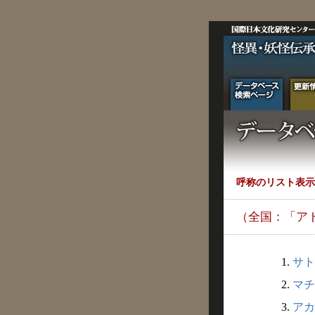
呼称のリスト表示
（全国：「ア
1.
サト
2.
マチ
3.
アカ