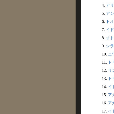
4.
アリ
5.
アシ
6.
トオ
7.
イド
8.
オト
9.
シラ
10.
ニ
11.
トリ
12.
リン
13.
トリ
14.
イ
15.
アカ
16.
アカ
17.
イ