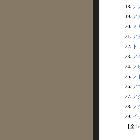
18.
ナノ
19.
アカ
20.
ミヤ
21.
アカ
22.
トリ
23.
アム
24.
ノビ
25.
ノド
26.
アマ
27.
アグ
28.
ノジ
29.
イッ
【全 