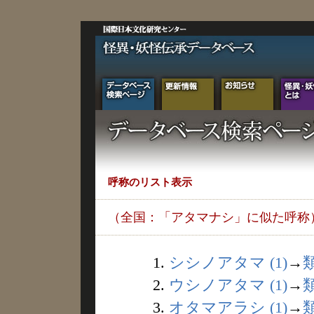
呼称のリスト表示
（全国：「アタマナシ」に似た呼称
1.
シシノアタマ (1)
→
2.
ウシノアタマ (1)
→
3.
オタマアラシ (1)
→