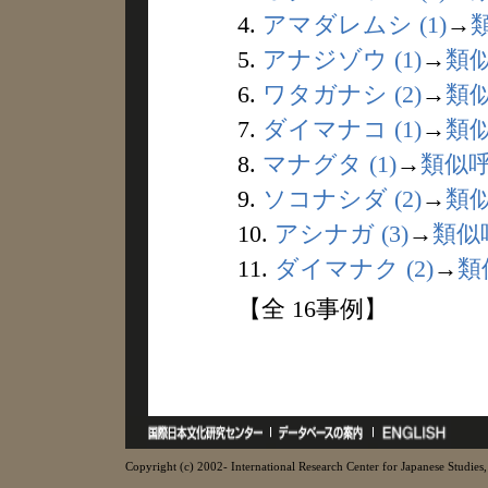
4.
アマダレムシ (1)
→
5.
アナジゾウ (1)
→
類
6.
ワタガナシ (2)
→
類
7.
ダイマナコ (1)
→
類
8.
マナグタ (1)
→
類似
9.
ソコナシダ (2)
→
類
10.
アシナガ (3)
→
類似
11.
ダイマナク (2)
→
類
【全 16事例】
Copyright (c) 2002- International Research Center for Japanese Studies, 