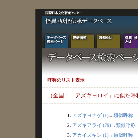
呼称のリスト表示
（全国：「アズキヨロイ」に似た呼
1.
アズキヨナゲ (1)
→
類似呼称
2.
アズキアライ (79)
→
類似呼称
3.
アカイズキン (1)
→
類似呼称