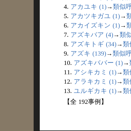
4.
アカユキ (1)
→
類似
5.
アカツキガユ (1)
→
6.
アカイズキン (1)
→
7.
アズキバア (4)
→
類
8.
アズキトギ (34)
→
類
9.
アズキ (139)
→
類似
10.
アズキババー (1)
→
11.
アシキカミ (1)
→
類
12.
アラキカミ (1)
→
類
13.
ユルギカキ (1)
→
類
【全 192事例】