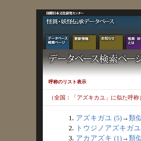
呼称のリスト表示
（全国：「アズキカユ」に似た呼称
1.
アズキガユ (5)
→
類
2.
トウジノアズキガユ (
3.
アカアズキ (1)
→
類