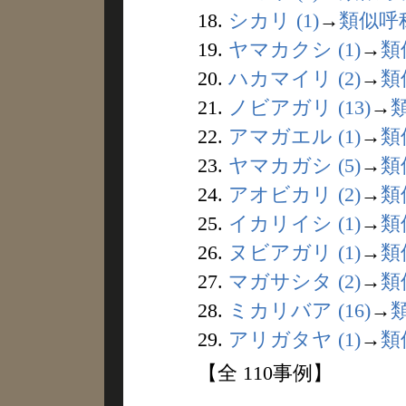
18.
シカリ (1)
→
類似呼
19.
ヤマカクシ (1)
→
類
20.
ハカマイリ (2)
→
類
21.
ノビアガリ (13)
→
22.
アマガエル (1)
→
類
23.
ヤマカガシ (5)
→
類
24.
アオビカリ (2)
→
類
25.
イカリイシ (1)
→
類
26.
ヌビアガリ (1)
→
類
27.
マガサシタ (2)
→
類
28.
ミカリバア (16)
→
29.
アリガタヤ (1)
→
類
【全 110事例】