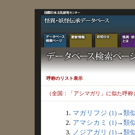
呼称のリスト表示
（全国：「アシマガリ」に似た呼称
1.
マガリフジ (1)
→
類
2.
アマシカミ (1)
→
類
3.
ノジアガリ (1)
→
類