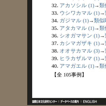
32.
アカソシル (1)
→
類
33.
ウシワカマル (1)
→
34.
ガジマル (1)
→
類似
35.
アタカマル (1)
→
類
36.
シオガマサン (1)
→
37.
カシマガザキ (1)
→
38.
オオサカマル (3)
→
39.
ヒラカザルマ (1)
→
40.
アマガエル (1)
→
類
【全 105事例】