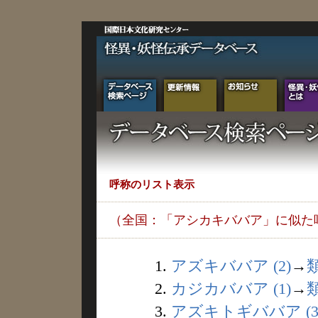
呼称のリスト表示
（全国：「アシカキババア」に似た
1.
アズキババア (2)
→
2.
カジカババア (1)
→
3.
アズキトギババア (3