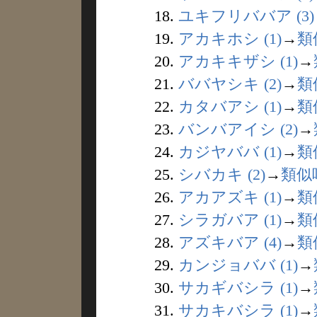
18.
ユキフリババア (3)
19.
アカキホシ (1)
→
類
20.
アカキキザシ (1)
→
21.
ババヤシキ (2)
→
類
22.
カタバアシ (1)
→
類
23.
バンバアイシ (2)
→
24.
カジヤババ (1)
→
類
25.
シバカキ (2)
→
類似
26.
アカアズキ (1)
→
類
27.
シラガバア (1)
→
類
28.
アズキバア (4)
→
類
29.
カンジョババ (1)
→
30.
サカギバシラ (1)
→
31.
サカキバシラ (1)
→