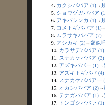
4.
カクシババア (1)
→
5.
ショウヅガババア (1
6.
アキバシンカ (1)
→
7.
コメトギババア (1)
8.
ムラサキババア (7)
9.
アシカキ (2)
→
類似
10.
カラサデババア (1)
11.
スナカケババア (2)
12.
アズキババー (1)
→
13.
アズキトギババ (4)
14.
スナカケババアー (
15.
オカンババア (2)
→
16.
テナガババア (1)
→
17.
トンゴシババァ (1)