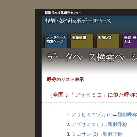
呼称のリスト表示
（全国：「アサヒミコ」に似た呼称
1.
アサヒミコヅカ (1)
→
類似呼称
2.
アズサミコ (1)
→
類似呼称
3.
ミコサン (2)
→
類似呼称