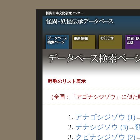
呼称のリスト表示
（全国：「アゴナシジゾウ」に似た
1.
アナゴシジゾウ (1)
2.
テナシジゾウ (3)
→
3.
クビナシジゾウ (2)