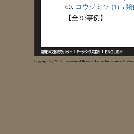
60.
コウジミソ (1)
→
類
【全 93事例】
Copyright (c) 2002- International Research Center for Japanese Studies, 